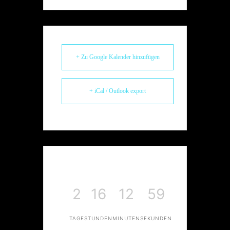
+ Zu Google Kalender hinzufügen
+ iCal / Outlook export
2
16
12
59
TAGE
STUNDEN
MINUTEN
SEKUNDEN